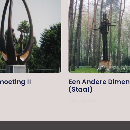
oeting II
Een Andere Dimen
(staal)
erder
Lees Verder