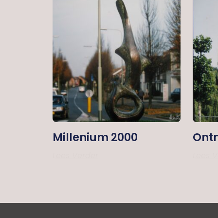
Millenium 2000
Ontm
Lees Verder
Lees V