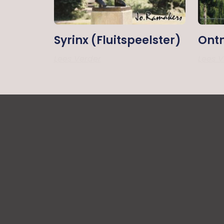
Syrinx (fluitspeelster)
Ontm
Lees Verder
Lees V