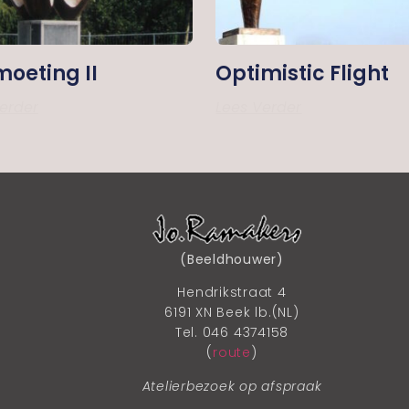
oeting II
Optimistic Flight
erder
Lees Verder
(Beeldhouwer)
Hendrikstraat 4
6191 XN Beek lb.(NL)
Tel. 046 4374158
(
route
)
Atelierbezoek op afspraak