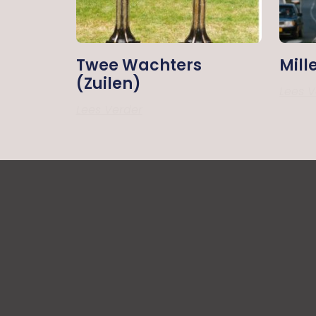
Twee Wachters
Mill
(zuilen)
Lees V
Lees Verder