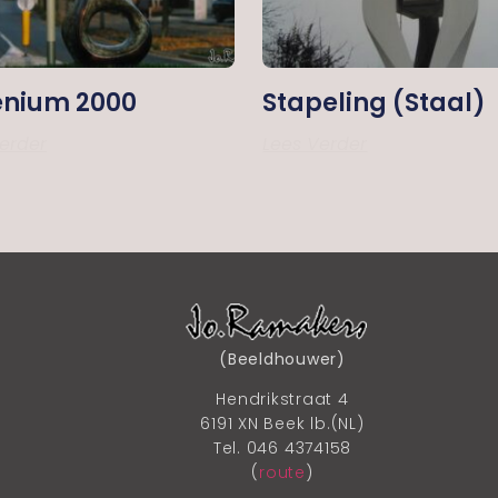
enium 2000
Stapeling (staal)
erder
Lees Verder
(Beeldhouwer)
Hendrikstraat 4
6191 XN Beek lb.(NL)
Tel. 046 4374158
(
route
)