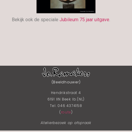
Bekijk ook de speciale
Jubileum 75 jaar uitgave
.
(Beeldhouwer)
Hendrikstraat 4
6191 XN Beek lb.(NL)
Tel. 046 4374158
(
route
)
Atelierbezoek op afspraak