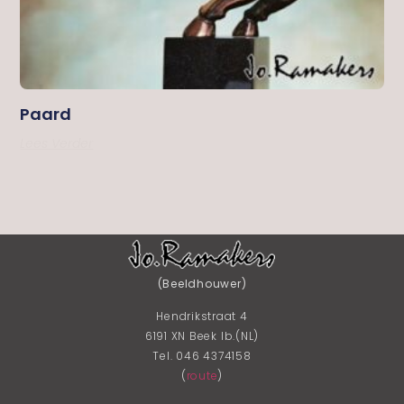
Paard
Lees Verder
(Beeldhouwer)
Hendrikstraat 4
6191 XN Beek lb.(NL)
Tel. 046 4374158
(
route
)