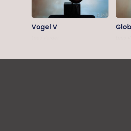
Vogel V
Glob
Lees Verder
Lees V