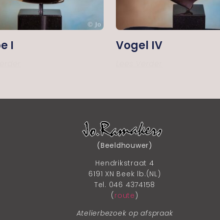
e I
Vogel IV
erder
Lees Verder
(Beeldhouwer)
Hendrikstraat 4
6191 XN Beek lb.(NL)
Tel. 046 4374158
(
route
)
Atelierbezoek op afspraak