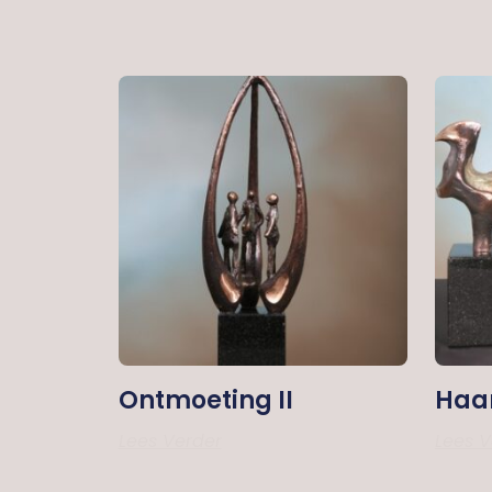
Ontmoeting II
Haan
Lees Verder
Lees V