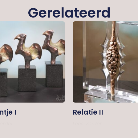
Gerelateerd
tje I
Relatie II
erder
Lees Verder