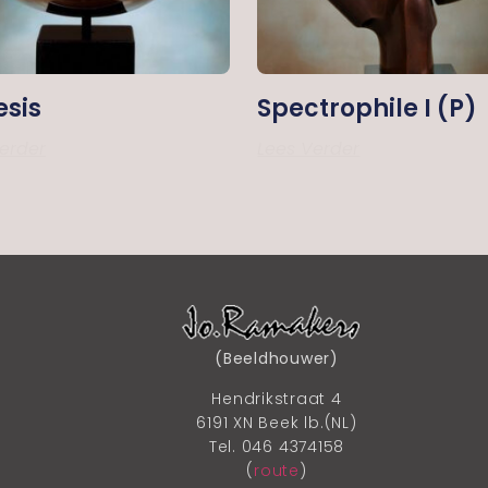
sis
Spectrophile I (P)
erder
Lees Verder
(Beeldhouwer)
Hendrikstraat 4
6191 XN Beek lb.(NL)
Tel. 046 4374158
(
route
)