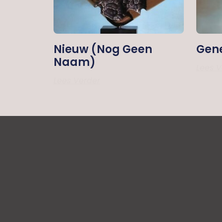
Nieuw (nog Geen
Gene
Naam)
Lees V
Lees Verder