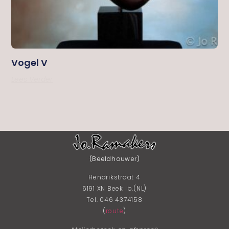
Vogel V
Lees Verder
(Beeldhouwer)
Hendrikstraat 4
6191 XN Beek lb.(NL)
Tel. 046 4374158
(
route
)