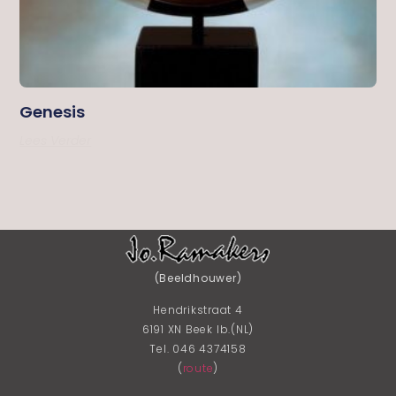
Genesis
Lees Verder
(Beeldhouwer)
Hendrikstraat 4
6191 XN Beek lb.(NL)
Tel. 046 4374158
(
route
)