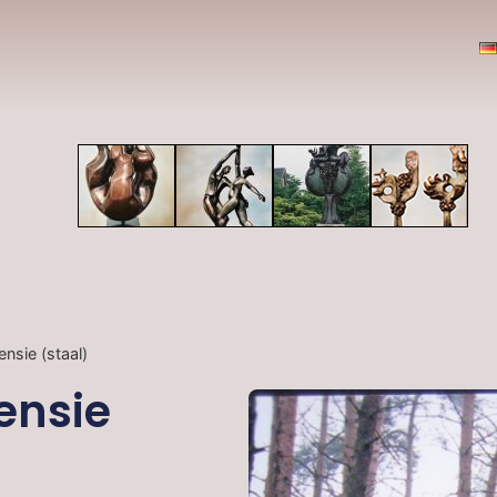
nsie (staal)
ensie