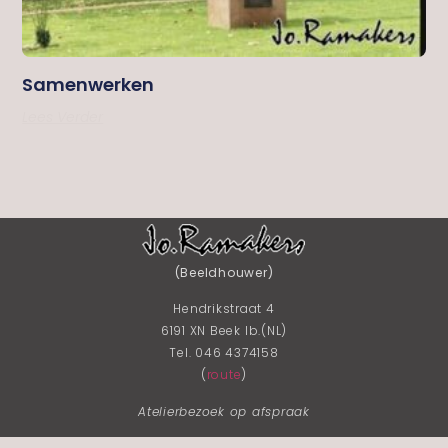
Samenwerken
Lees Verder
(Beeldhouwer)
Hendrikstraat 4
6191 XN Beek lb.(NL)
Tel. 046 4374158
(
route
)
Atelierbezoek op afspraak